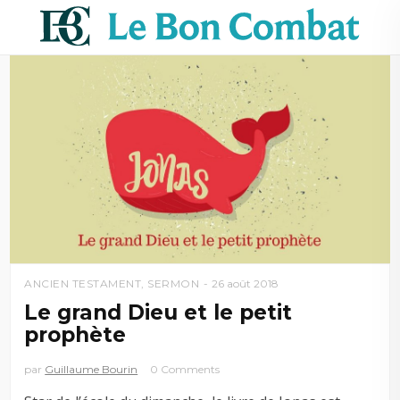
ANCIEN TESTAMENT
,
SERMON
26 août 2018
Le grand Dieu et le petit
prophète
par
Guillaume Bourin
0 Comments