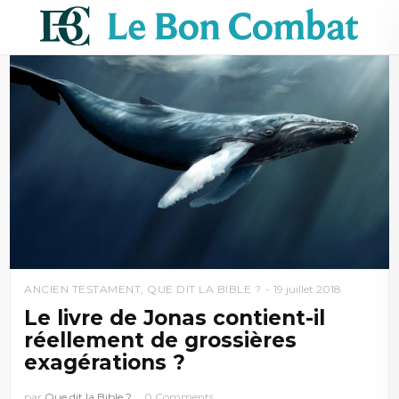
ANCIEN TESTAMENT
,
QUE DIT LA BIBLE ?
19 juillet 2018
Le livre de Jonas contient-il
réellement de grossières
exagérations ?
par
Que dit la Bible ?
0 Comments