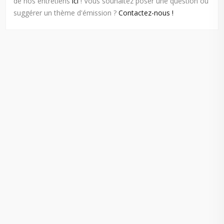
de nos entretiens
ici
! Vous souhaitez poser une question ou
suggérer un thème d'émission ?
Contactez-nous !