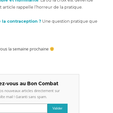
rible et humiliante
. Là où la croix est devenue
 article rappelle l’horreur de la pratique.
e la contraception ?
Une question pratique que
vous la semaine prochaine
z-vous au Bon Combat
os nouveaux articles directement sur
oîte mail ! Garanti sans spam.