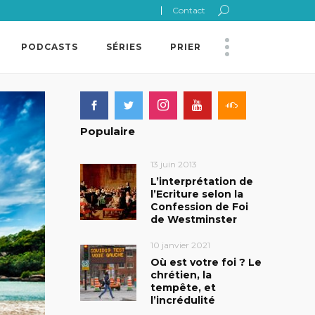
Contact
PODCASTS
SÉRIES
PRIER
Populaire
13 juin 2013
L’interprétation de
l’Ecriture selon la
Confession de Foi
de Westminster
10 janvier 2021
Où est votre foi ? Le
chrétien, la
tempête, et
l’incrédulité