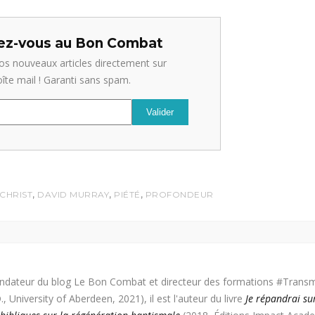
z-vous au Bon Combat
os nouveaux articles directement sur
oîte mail ! Garanti sans spam.
,
,
,
CHRIST
DAVID MURRAY
PIÉTÉ
PROFONDEUR
ondateur du blog Le Bon Combat et directeur des formations #Transm
 University of Aberdeen, 2021), il est l'auteur du livre
Je répandrai su