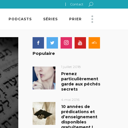
Contact
PODCASTS
SÉRIES
PRIER
Populaire
1 juillet 2018
Prenez
particulièrement
garde aux péchés
secrets
4 mai 2016
10 années de
prédications et
d’enseignement
disponibles
gratuitement !