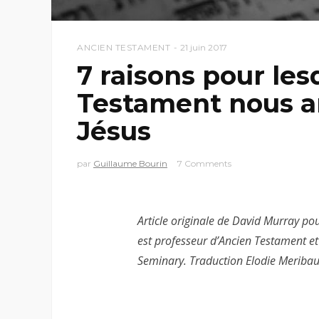
ANCIEN TESTAMENT
21 juin 2017
7 raisons pour les
Testament nous a
Jésus
par
Guillaume Bourin
7 Comments
Article originale de David Murray po
est professeur d’Ancien Testament e
Seminary. Traduction Elodie Meribaul