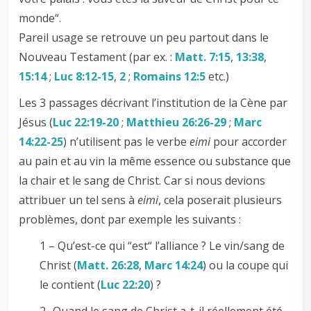
monde“.
Pareil usage se retrouve un peu partout dans le
Nouveau Testament (par ex. :
Matt. 7:15
,
13:38
,
15:14
;
Luc 8:12-15
,
2
;
Romains 12:5
etc.)
Les 3 passages décrivant l’institution de la Cène par
Jésus (
Luc 22:19-20
;
Matthieu 26:26-29
;
Marc
14:22-25
) n’utilisent pas le verbe
eimi
pour accorder
au pain et au vin la même essence ou substance que
la chair et le sang de Christ. Car si nous devions
attribuer un tel sens à
eimi
, cela poserait plusieurs
problèmes, dont par exemple les suivants :
1 – Qu’est-ce qui “est“ l’alliance ? Le vin/sang de
Christ (
Matt. 26:28
,
Marc 14:24
) ou la coupe qui
le contient (
Luc 22:20
) ?
2- Quand le sang de Christ a-t-il réellement été