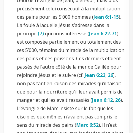
celui de l’Evangile de Jean, bien-sûr, mais plus
précisément celui consécutif à la multiplication
des pains pour les 5’000 hommes (
Jean 6:1-15
).
La foule à laquelle Jésus s’adresse dans la
péricope
(7)
qui nous intéresse (
Jean 6:22-71
)
est composée partiellement ou totalement des
ces 5’000, témoins du miracle de la multiplication
des pains et des poissons. Ces derniers étaient
passés de l’autre côté de la mer de Galilée pour
rejoindre Jésus et le suivre (cf.
Jean 6:22
,
26
),
non pas tant en raison des miracles qu’il faisait
que pour la nourriture qu’il leur avait permis de
manger et qui les avait rassasiés (
Jean 6:12
,
26
).
L’évangile de Marc insiste sur le fait que les
disciples eux-mêmes n’avaient pas compris le
sens du miracle des pains (
Marc 6:52
). Il n’est