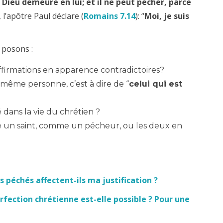
Dieu demeure en lui; et il ne peut pécher, parce
, l’apôtre Paul déclare (
Romains 7.14
): “
Moi, je suis
 posons :
affirmations en apparence contradictoires?
a même personne, c’est à dire de “
celui qui est
dans la vie du chrétien ?
me un saint, comme un pécheur, ou les deux en
 péchés affectent-ils ma justification ?
rfection chrétienne est-elle possible ? Pour une