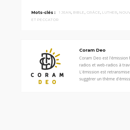
,
,
,
,
Mots-clés :
1 JEAN
BIBLE
GRÂCE
LUTHER
NOUV
ET PECCATOR
Coram Deo
Coram Deo est l'émission h
radios et web-radios à tra
L'émission est retransmis
suggérer un thème d'émiss