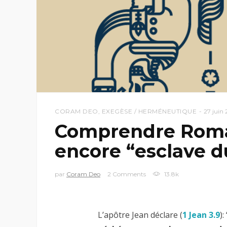
CORAM DEO
,
EXEGÈSE / HERMÉNEUTIQUE
27 juin 
Comprendre Romain
encore “esclave d
par
Coram Deo
2 Comments
13.8k
L’apôtre Jean déclare (
1 Jean 3.9
): 