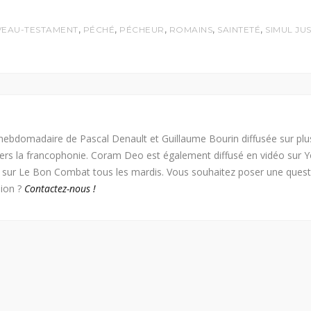
,
,
,
,
,
EAU-TESTAMENT
PÉCHÉ
PÉCHEUR
ROMAINS
SAINTETÉ
SIMUL JU
ebdomadaire de Pascal Denault et Guillaume Bourin diffusée sur plu
vers la francophonie. Coram Deo est également diffusé en vidéo sur 
e sur Le Bon Combat tous les mardis. Vous souhaitez poser une ques
ion ?
Contactez-nous !