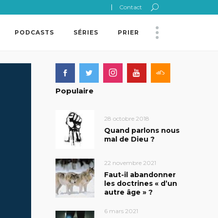
Contact
PODCASTS
SÉRIES
PRIER
Populaire
28 octobre 2018
Quand parlons nous
mal de Dieu ?
22 novembre 2021
Faut-il abandonner
les doctrines « d’un
autre âge » ?
6 mars 2021