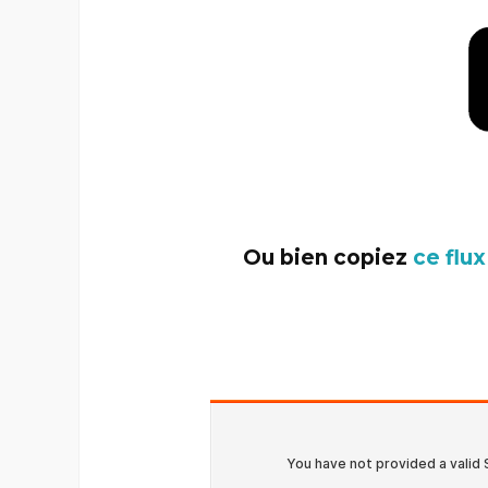
–
Ou bien copiez
ce flu