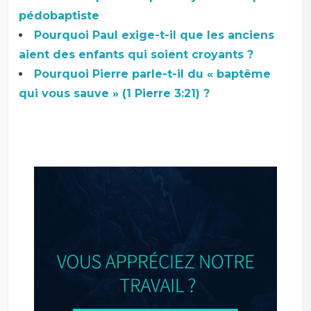
pédobaptiste
Pourquoi Paul exige-t-il que les anciens
aient des enfants qui soient croyants ?
Pourquoi Pierre parle-t-il du « baptême
qui vous sauve » (1 Pierre 3:21) ?