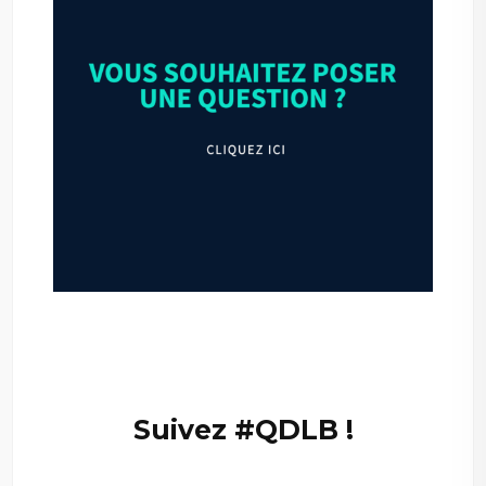
–
—
Suivez #QDLB !