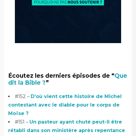
Écoutez les derniers épisodes de “
Que
dit la Bible ?
”
#152 –
D’où vient cette histoire de Michel
contestant avec le diable pour le corps de
Moïse ?
#151 –
Un pasteur ayant chuté peut-il être
rétabli dans son ministère après repentance