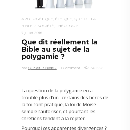
APOLOGÉTIQUE
,
ÉTHIQUE
,
QUE DIT LA
BIBLE ?
,
SOCIÉTÉ
,
THÉOLOGIE
7 juillet 2016
Que dit réellement la
Bible au sujet de la
polygamie ?
par
Que dit la Bible ?
1 Comment
30.66k
La question de la polygamie en a
troublé plus d’un : certains des héros de
la foi l’ont pratiqué, la loi de Moïse
semble l’autoriser, et pourtant les
chrétiens tendent à la rejeter.
Pourquoi ces apparentes divergences ?