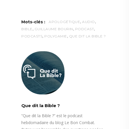
,
,
Mots-clés :
APOLOGÉTIQUE
AUDIO
,
,
,
BIBLE
GUILLAUME BOURIN
PODCAST
,
,
PODCASTS
POLYGAMIE
QUE DIT LA BIBLE ?
Que dit la Bible ?
“Que dit la Bible ?” est le podcast
hebdomadaire du blog Le Bon Combat.