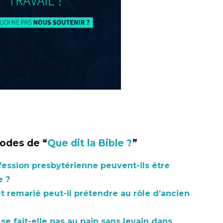
sodes de “
Que dit la Bible ?
”
fession presbytérienne peuvent-ils être
e ?
 remarié peut-il prétendre au rôle d’ancien
se fait-elle pas au pain sans levain dans