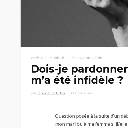
QUE DIT LA BIBLE ?
29 novembre 2018
Dois-je pardonner 
m’a été infidèle ?
par
Que dit la Bible ?
0 Comments
Question posée à la suite d’un déb
mon mari ou à ma femme si il/elle m’