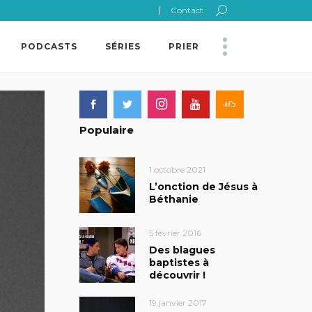
Contact
PODCASTS
SÉRIES
PRIER
Populaire
1 octobre 2021
L’onction de Jésus à
Béthanie
5 février 2016
Des blagues
baptistes à
découvrir !
19 janvier 2017