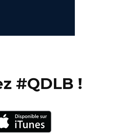
–
—
ez #QDLB !