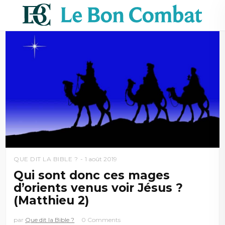
QUE DIT LA BIBLE ?
1 août 2019
Qui sont donc ces mages
d’orients venus voir Jésus ?
(Matthieu 2)
par
Que dit la Bible ?
0 Comments