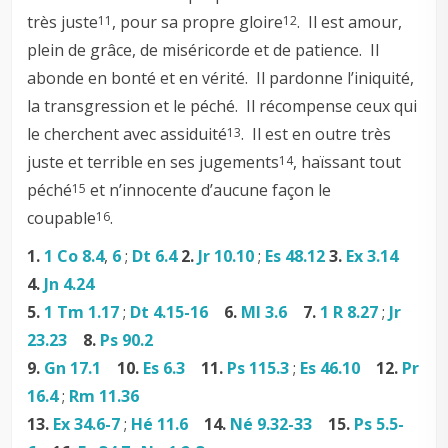
très juste
, pour sa propre gloire
. Il est amour,
11
12
plein de grâce, de miséricorde et de patience. Il
abonde en bonté et en vérité. Il pardonne l’iniquité,
la transgression et le péché. Il récompense ceux qui
le cherchent avec assiduité
. Il est en outre très
13
juste et terrible en ses jugements
, haïssant tout
14
péché
et n’innocente d’aucune façon le
15
coupable
.
16
1.
1 Co 8.4
,
6
;
Dt 6.4
2.
Jr 10.10
;
Es 48.12
3.
Ex 3.14
4.
Jn 4.24
5.
1 Tm 1.17
;
Dt 4.15-16
6.
Ml 3.6
7.
1 R 8.27
;
Jr
23.23
8.
Ps 90.2
9.
Gn 17.1
10.
Es 6.3
11.
Ps 115.3
;
Es 46.10
12.
Pr
16.4
;
Rm 11.36
13.
Ex 34.6-7
;
Hé 11.6
14.
Né 9.32-33
15.
Ps 5.5-