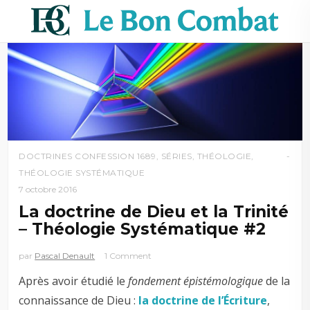
DOCTRINES CONFESSION 1689
,
SÉRIES
,
THÉOLOGIE
,
THÉOLOGIE SYSTÉMATIQUE
7 octobre 2016
La doctrine de Dieu et la Trinité
– Théologie Systématique #2
par
Pascal Denault
1 Comment
Après avoir étudié le
fondement épistémologique
de la
connaissance de Dieu :
la doctrine de l’Écriture
,