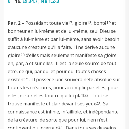
6
16.
Ex 34.7
;
Na 1.2-3
Par. 2 –
Possédant toute vie
, gloire
, bonté
et
17
18
19
bonheur en lui‑même et de lui‑même, seul Dieu se
suffit à lui‑même et par lui‑même, sans avoir besoin
d’aucune créature qu’il a faite. Il ne dérive aucune
gloire
d’elles mais seulement manifeste sa gloire
20
en, par, à et sur elles. Il est la seule source de tout
être, de qui, par qui et pour qui toutes choses
existent
. Il possède une souveraineté absolue sur
21
toutes les créatures, pour accomplir par elles, pour
elles, et sur elles tout ce qui lui plaît
. Tout se
22
trouve manifeste et clair devant ses yeux
. Sa
23
connaissance est infinie, infaillible, et indépendante
de la créature, de sorte que pour lui, rien n’est
contingent ou incertain
. Dans tous ses desseins,
24