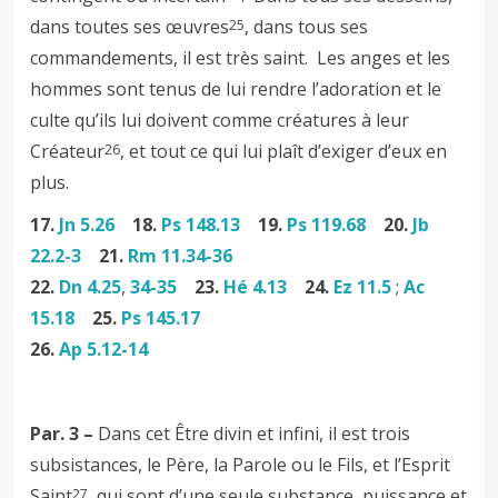
dans toutes ses œuvres
, dans tous ses
25
commandements, il est très saint. Les anges et les
hommes sont tenus de lui rendre l’adoration et le
culte qu’ils lui doivent comme créatures à leur
Créateur
, et tout ce qui lui plaît d’exiger d’eux en
26
plus.
17.
Jn 5.26
18.
Ps 148.13
19.
Ps 119.68
20.
Jb
22.2-3
21.
Rm 11.34-36
22.
Dn 4.25
,
34-35
23.
Hé 4.13
24.
Ez 11.5
;
Ac
15.18
25.
Ps 145.17
26.
Ap 5.12-14
Par. 3 –
Dans cet Être divin et infini, il est trois
subsistances, le Père, la Parole ou le Fils, et l’Esprit
Saint
, qui sont d’une seule substance, puissance et
27