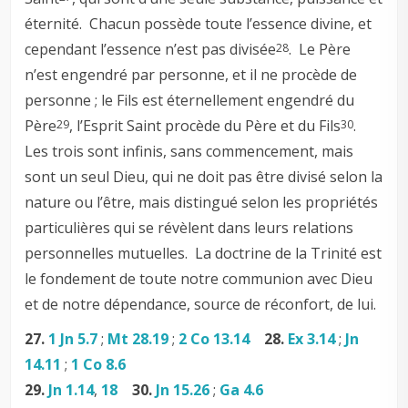
éternité. Chacun possède toute l’essence divine, et
cependant l’essence n’est pas divisée
. Le Père
28
n’est engendré par personne, et il ne procède de
personne ; le Fils est éternellement engendré du
Père
, l’Esprit Saint procède du Père et du Fils
.
29
30
Les trois sont infinis, sans commencement, mais
sont un seul Dieu, qui ne doit pas être divisé selon la
nature ou l’être, mais distingué selon les propriétés
particulières qui se révèlent dans leurs relations
personnelles mutuelles. La doctrine de la Trinité est
le fondement de toute notre communion avec Dieu
et de notre dépendance, source de réconfort, de lui.
27.
1 Jn 5.7
;
Mt 28.19
;
2 Co 13.14
28.
Ex 3.14
;
Jn
14.11
;
1 Co 8.6
29.
Jn 1.14
,
18
30.
Jn 15.26
;
Ga 4.6