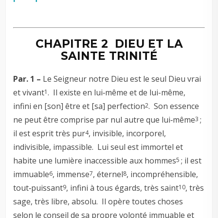
CHAPITRE 2 DIEU ET LA
SAINTE TRINITÉ
Par. 1 –
Le Seigneur notre Dieu est le seul Dieu vrai
et vivant
. Il existe en lui‑même et de lui-même,
1
infini en [son] être et [sa] perfection
. Son essence
2
ne peut être comprise par nul autre que lui‑même
;
3
il est esprit très pur
, invisible, incorporel,
4
indivisible, impassible. Lui seul est immortel et
habite une lumière inaccessible aux hommes
; il est
5
immuable
, immense
, éternel
, incompréhensible,
6
7
8
tout‑puissant
, infini à tous égards, très saint
, très
9
10
sage, très libre, absolu. Il opère toutes choses
selon le conseil de sa propre volonté immuable et