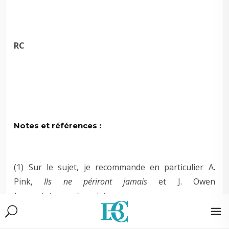
–
–
RC
–
–
–
Notes et références :
–
(1) Sur le sujet, je recommande en particulier A.
Pink,
Ils ne périront jamais
et J. Owen
La persévérance des saints
.
–