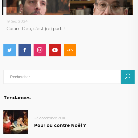
19 Sep 2024
2
Coram Deo, c’est (re) parti !
F
Rechercher
:
Tendances
23 décembre 2016
Pour ou contre Noël ?