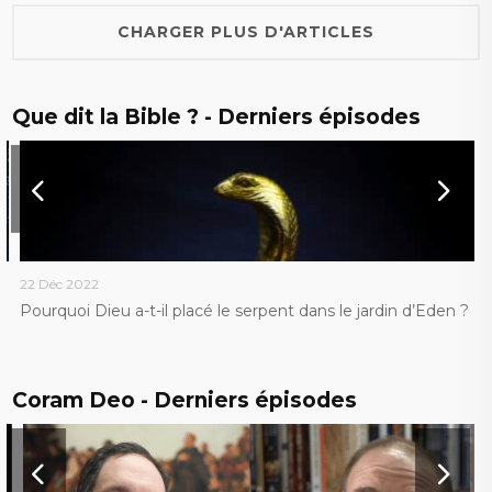
CHARGER PLUS D'ARTICLES
Que dit la Bible ? - Derniers épisodes
22 Déc 2022
1
Pourquoi Dieu a-t-il placé le serpent dans le jardin d’Eden ?
P
T
Coram Deo - Derniers épisodes