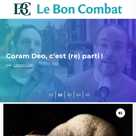
Coram Deo, c’est (re) parti !
par
Coram Deo
01
02
03
04
05