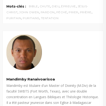
,
,
,
,
Mots-clés :
BIBLE
CHUTE
DIEU
ÉPREUVE
JÉSUS-
,
,
,
,
,
,
CHRIST
JOHN OWEN
PARDON
PÉCHÉ
PRIER
PRIÈRE
,
,
PURITAIN
PURITAINS
TENTATION
Mandimby Ranaivoarisoa
Mandimby est titulaire d'un Master of Divinity (M.Div) de la
faculté SWBTS (Fort Worth, Texas), avec une double
concentration en Langues Bibliques et Théologie Historique.
Il a été pasteur jeunesse dans son Eglise à Madagascar