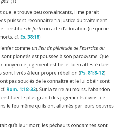
a pas
. (1)
et que je trouve peu convaincants, il me parait
 puissent reconnaitre “la justice du traitement
ne constitue
de facto
un acte d’adoration (ce qui ne
morts, cf.
Es. 38:18
).
é l’enfer comme
un lieu de plénitude de l’exercice du
i y sont plongés est poussée à son paroxysme. Que
n moyen de jugement est bel et bien attesté dans
es sont livrés à leur propre rébellion (
Ps. 81:8-12
)
nt pas souciés de le connaitre et le lui obéir sont
(cf.
Rom. 1:18-32
). Sur la terre au moins, l’abandon
nstituer le plus grand des jugements divins, de
ans le feu même qu’ils ont allumés par leurs oeuvres
était qu’à leur mort, les pécheurs condamnés sont