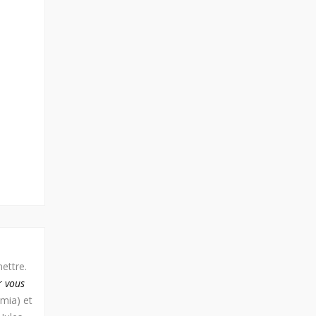
ettre.
r vous
mia) et