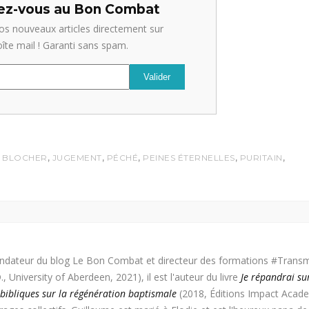
z-vous au Bon Combat
os nouveaux articles directement sur
oîte mail ! Garanti sans spam.
,
,
,
,
,
I BLOCHER
JUGEMENT
PÉCHÉ
PEINES ÉTERNELLES
PURITAIN
ondateur du blog Le Bon Combat et directeur des formations #Transm
 University of Aberdeen, 2021), il est l'auteur du livre
Je répandrai su
 bibliques sur la régénération baptismale
(2018, Éditions Impact Acade