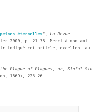
peines éternelles
“, 
La Revue 
, 206 n°1,  janvier 2000, p. 21-38. Merci à mon ami 
ir indiqué cet article, excellent au 
the Plague of Plagues, or, Sinful Sin 
on, 1669), 225–26.