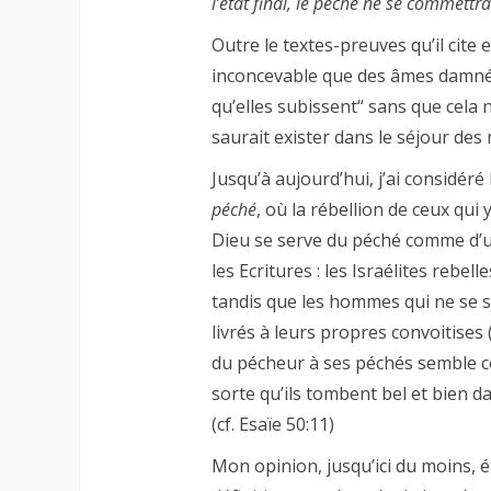
l’état final, le péché ne se commettr
Outre le textes-preuves qu’il cite 
inconcevable que des âmes damnées
qu’elles subissent“ sans que cela 
saurait exister dans le séjour des 
Jusqu’à aujourd’hui, j’ai considér
péché
, où la rébellion de ceux qu
Dieu se serve du péché comme d’u
les Ecritures : les Israélites rebell
tandis que les hommes qui ne se so
livrés à leurs propres convoitises 
du pécheur à ses péchés semble co
sorte qu’ils tombent bel et bien d
(cf. Esaïe 50:11)
Mon opinion, jusqu’ici du moins, 