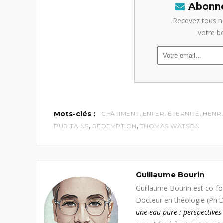
Abonne
Recevez tous n
votre b
,
,
,
Mots-clés :
CHÂTIMENT
ENFER
ÉTERNITÉ
HENR
,
,
PURITAINS
REDEMPTION
THOMAS WATSON
Guillaume Bourin
Guillaume Bourin est co-f
Docteur en théologie (Ph.D.,
une eau pure : perspectives