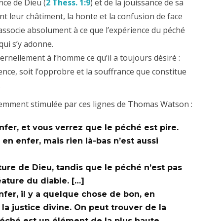
nce de Dieu (
2 Thess. 1:9
) et de la jouissance de sa
 leur châtiment, la honte et la confusion de face
associe absolument à ce que l’expérience du péché
 qui s’y adonne.
rnellement à l’homme ce qu’il a toujours désiré :
ence, soit l’opprobre et la souffrance que constitue
.
cemment stimulée par ces lignes de Thomas Watson :
fer, et vous verrez que le péché est pire.
en enfer, mais rien là-bas n’est aussi
ture de Dieu, tandis que le péché n’est pas
éature du diable. […]
nfer, il y a quelque chose de bon, en
 la justice divine. On peut trouver de la
 péché est un élément de la plus haute