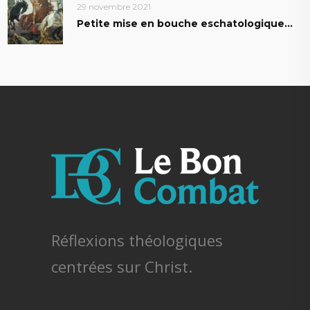
29 novembre 2021
Petite mise en bouche eschatologique…
Réflexions théologiques
centrées sur Christ.