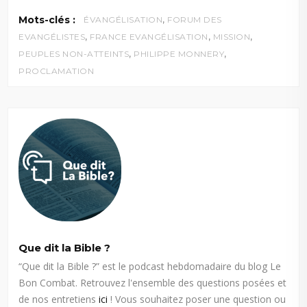
,
Mots-clés :
ÉVANGÉLISATION
FORUM DES
,
,
,
EVANGÉLISTES
FRANCE EVANGÉLISATION
MISSION
,
,
PEUPLES NON-ATTEINTS
PHILIPPE MONNERY
PROCLAMATION
Que dit la Bible ?
“Que dit la Bible ?” est le podcast hebdomadaire du blog Le
Bon Combat. Retrouvez l'ensemble des questions posées et
de nos entretiens
ici
! Vous souhaitez poser une question ou