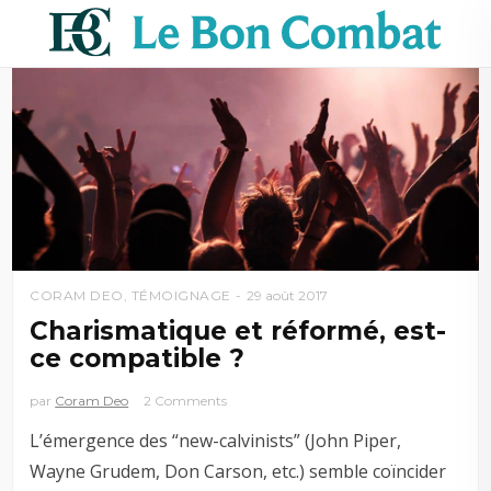
CORAM DEO
,
TÉMOIGNAGE
29 août 2017
Charismatique et réformé, est-
ce compatible ?
par
Coram Deo
2 Comments
L’émergence des “new-calvinists” (John Piper,
Wayne Grudem, Don Carson, etc.) semble coïncider