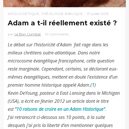
APOLOGÉTIQUE
,
THÉOLOGIE BIBLIQUE
17 juillet 2013
Adam a t-il réellement existé ?
par
Le Bon Combat
10 Comments
Le débat sur l’historicité d’Adam fait rage dans les
milieux chrétiens outre-atlantique. Dans notre
microcosme évangélique francophone, cette question
reste marginale. Cependant, certains, se déclarant eux-
mêmes évangéliques, mettent en doute l’existence d’un
premier homme historique appelé Adam.(
1
)
Kevin DeYoung, pasteur à East Lansing dans le Michigan
(USA), a écrit en février 2012 un article dont le titre
est
“10 raisons de croire en un Adam Historique“
.
J’ai retranscrit ci-dessous ses 10 points, à la suite
desquels j’ai pris la liberté d’en mentionner quelques